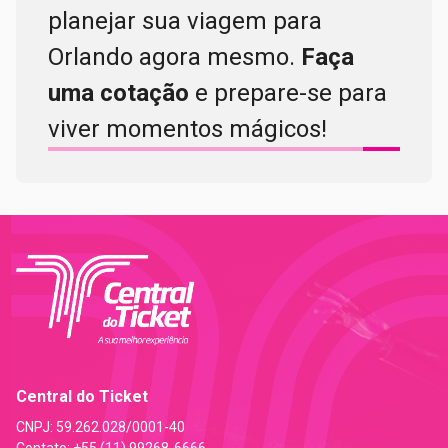
planejar sua viagem para
Orlando agora mesmo.
Faça
uma cotação
e prepare-se para
viver momentos mágicos!
Central do Ticket
CNPJ:
59.262.028/0001-40